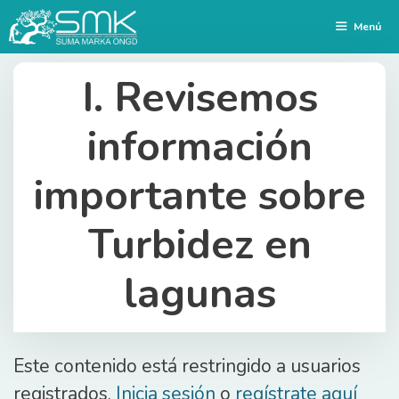
Saltar
Menú
al
contenido
I. Revisemos
información
importante sobre
Turbidez en
lagunas
Este contenido está restringido a usuarios
registrados.
Inicia sesión
o
regístrate aquí