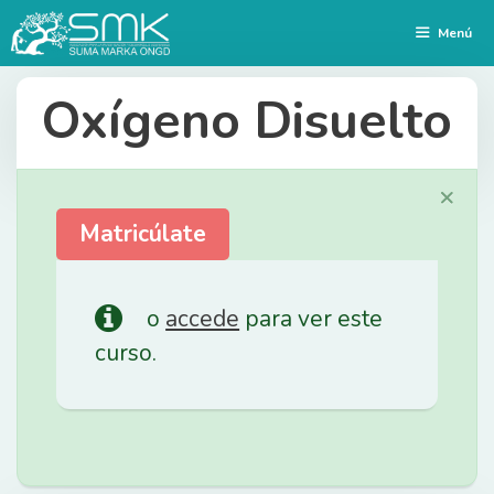
Saltar
Menú
al
contenido
Oxígeno Disuelto
×
Matricúlate
o
accede
para ver este
curso.