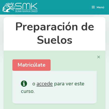
Saltar
Menú
al
contenido
Preparación de
Suelos
×
Matricúlate
o
accede
para ver este
curso.