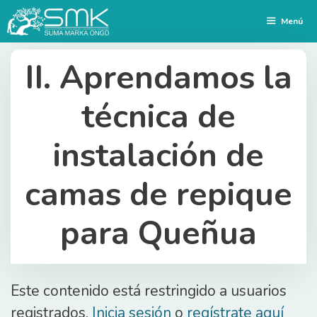
Saltar
Menú
al
contenido
II. Aprendamos la
técnica de
instalación de
camas de repique
para Queñua
Este contenido está restringido a usuarios
registrados.
Inicia sesión
o
regístrate aquí