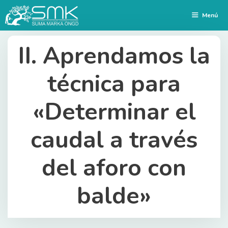
Saltar
Menú
al
contenido
II. Aprendamos la
técnica para
«Determinar el
caudal a través
del aforo con
balde»