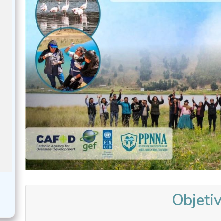
u
o
Objeti