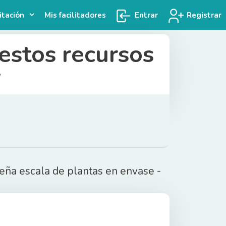
itación
Mis facilitadores
Entrar
Registrar
estos recursos
i
ueña escala de plantas en envase -