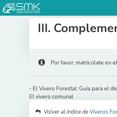
Saltar
al
contenido
III. Compleme
Por favor, matricúlate en e
- El Vivero Forestal: Guía para el 
El vivero comunal
Volver al índice de
Viveros Fo